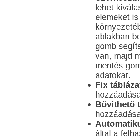
lehet kivála
elemeket is
környezetéb
ablakban be
gomb segíts
van, majd m
mentés gomb
adatokat.
Fix tábláza
hozzáadása
Bővíthető t
hozzáadása
Automatiku
által a felh