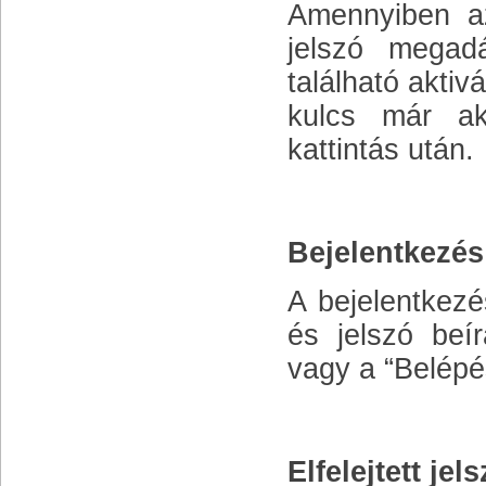
Amennyiben az
jelszó megadá
található aktiv
kulcs már akt
kattintás után.
Bejelentkezés
A bejelentkezé
és jelszó beí
vagy a “Belépés
Elfelejtett jel