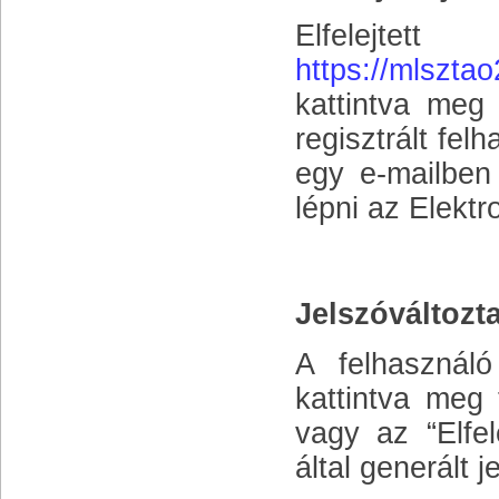
Elfele
https://mlsztao
kattintva meg
regisztrált fe
egy e-mailben 
lépni az Elektr
Jelszóváltozt
A felhasználó
kattintva meg 
vagy az “Elfel
által generált 