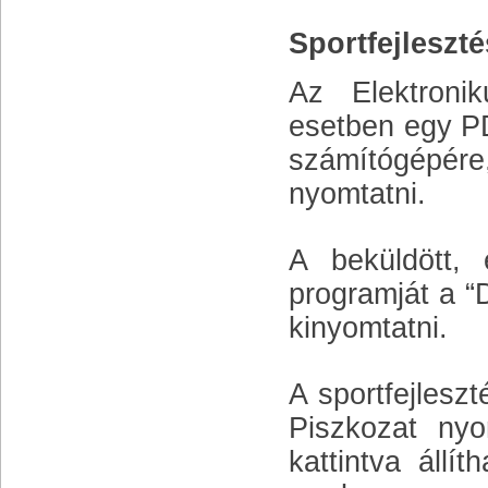
Sportfejleszt
Az Elektroni
esetben egy PDF
számítógépére, 
nyomtatni.
A beküldött, e
programját a “
kinyomtatni.
A sportfejlesz
Piszkozat ny
kattintva állí