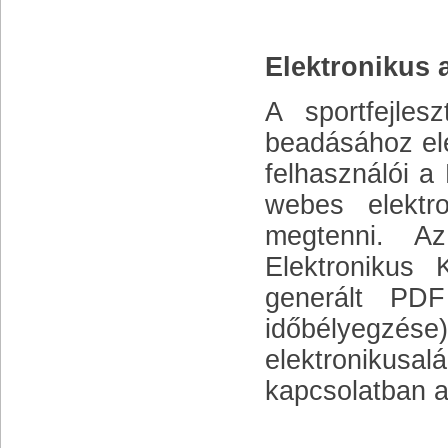
Elektronikus a
A sportfejles
beadásához ele
felhasználói a
webes elektro
megtenni. Az
Elektronikus 
generált PDF 
időbélyegzé
elektronikusal
kapcsolatban a