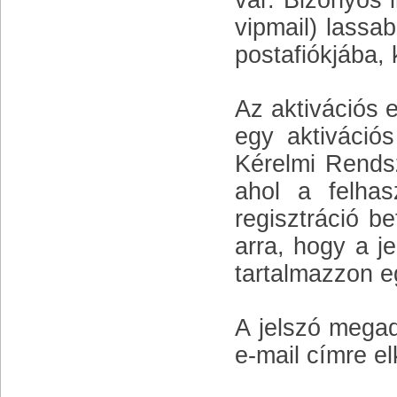
vár. Bizonyos 
vipmail) lassa
postafiókjába, 
Az aktivációs e
egy aktivációs
Kérelmi Rendsz
ahol a felhas
regisztráció b
arra, hogy a j
tartalmazzon e
A jelszó megad
e-mail címre e