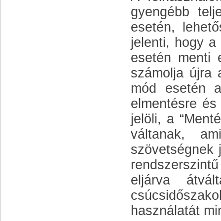
gyengébb telj
esetén, lehet
jelenti, hogy 
esetén menti 
számolja újra
mód esetén a
elmentésre és 
jelöli, a “Men
váltanak, a
szövetségnek 
rendszerszint
eljárva átvá
csúcsidőszako
használatát mi