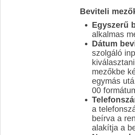
Beviteli mező
Egyszerű b
alkalmas m
Dátum bevi
szolgáló in
kiválasztan
mezőkbe kéz
egymás után
00 formátum
Telefonszá
a telefonsz
beírva a re
alakítja a b