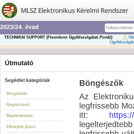
2023/24. évad
TECHNIKAI SUPPORT (Flexinform Ügyfélszolgálati Portál):
Hib
Ügyfélszolgála
Útmutató
Segédlet kategóriák
Böngészők
Böngészők
Az Elektronik
legfrissebb Moz
Regisztráció
itt:
https:
Bejelentkezés
legelterjedteb
Elfelejtett jelszó
legfrissebb vá