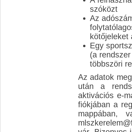
A felhaszná
szóközt
Az adószám
folytatólag
kötőjeleket
Egy sportsz
(a rendszer
többszöri re
Az adatok mega
után a rends
aktivációs e-m
fiókjában a re
mappában, va
mlszkerelem@fl