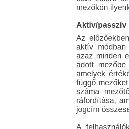
mezőkön ilyenk
Aktív/passzív
Az előzőekben 
aktív módban 
azaz minden e
adott mezőbe 
amelyek értéké
függő mezőket i
száma mezőtő
ráfordítása, a
jogcím összese
A felhasználó