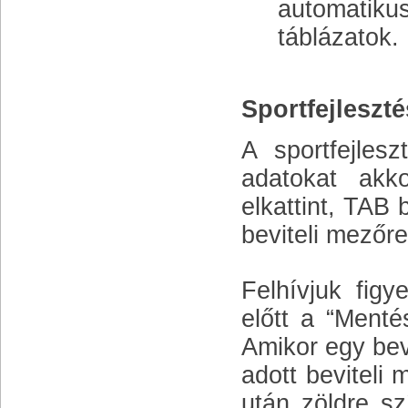
automatikus
táblázatok.
Sportfejleszt
A sportfejlesz
adatokat akk
elkattint, TAB 
beviteli mezőre
Felhívjuk figy
előtt a “Ment
Amikor egy bev
adott beviteli
után zöldre sz