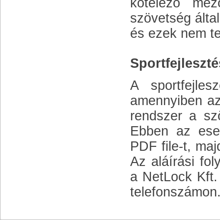
kötelező mez
szövetség álta
és ezek nem tel
Sportfejleszt
A sportfejles
amennyiben az 
rendszer a szö
Ebben az eset
PDF file-t, ma
Az aláírási fo
a NetLock Kft.
telefonszámon