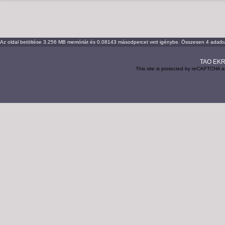
Az oldal betöltése 3.256 MB memóriát és 0.08143 másodpercet vett igénybe. Összesen 4 adatbáz
TAO EKR 
This site is protected by reCAPTCHA 