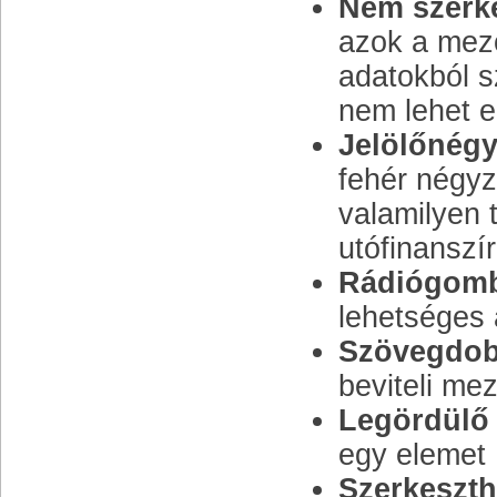
Nem szerk
azok a mez
adatokból s
nem lehet e
Jelölőnégy
fehér négyz
valamilyen t
utófinanszí
Rádiógom
lehetséges 
Szövegdob
beviteli me
Legördülő
egy elemet
Szerkeszth