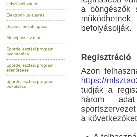
Jelszóváltoztatás
a böngészők s
Elektronikus aláírás
működhetnek, 
befolyásolják.
Beviteli mezők típusai
Aktív/passzív mód
Sportfejlesztési program
nyomtatása
Regisztráció
Sportfejlesztési program
Azon felhaszná
ellenőrzése
https://mlsztao
Sportfejlesztési program
beküldése
tudják a regis
három adat
sportszerveze
a következőket