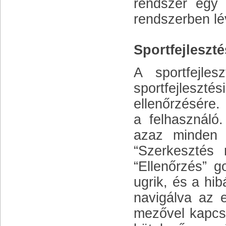
rendszer egy 
rendszerben lév
Sportfejleszt
A sportfejles
sportfejles
ellenőrzésére.
a felhasználó
azaz minden 
“Szerkesztés
“Ellenőrzés” 
ugrik, és a hib
navigálva az e
mezővel kapcso